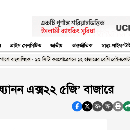
র
প্রাইস সেনসিটিভ
জাতীয়
আন্তর্জাতিক
স্বাস্থ্য-লাইফস্ট
 বাংলালিংক - ১০ সিটি করপোরেশনে ১২ হাজারের বেশি রেইনকোট বিতরণ
‘য্যানন এক্স২২ ৫জি’ বাজারে
অ+
অ-