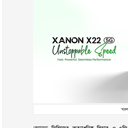
‘য্যা