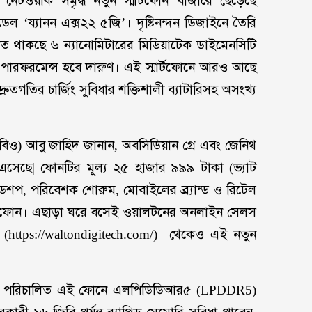
নেটওয়ার্ক সমৃদ্ধ নতুন স্মার্টফোন বাজারে ছেড়েছে
েল ‘য্যানন এক্স২২ ৫জি’। দৃষ্টিনন্দন ডিজাইনে তৈরি
িতে থাকছে ৬ ন্যানোমিটারের মিডিয়াটেক ডাইমেনসিটি
পারফরমেন্স হবে দারুণ। এই স্মার্টফোনে আরও আছে
ুতগতির চার্জিং সুবিধার শক্তিশালী ব্যাটারিসহ অসংখ্য
ও) আবু জাহিদ জানান, অবসিডিয়ান গ্রে এবং জেনিথ
 এসেছে| ফোনটির মূল্য ২৫ হাজার ৯৯৯ টাকা (ভ্যাট
ান্ডশপ, পরিবেশক শোরুম, মোবাইলের ব্র্যান্ড ও রিটেল
ার্টফোন। এছাড়া ঘরে বসেই ওয়ালটনের অনলাইন সেলস
ং
(
https://waltondigitech.com/
)
থেকেও এই নতুন
্টেমে পরিচালিত এই ফোনে এলপিডিডিআর৫
(
LPDDR5
)