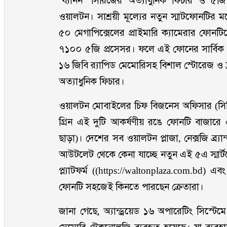
‘য্যানন’ সিরিজের অত্যাধুনিক ফিচার ও ৫জি 
ওয়ালটন। সাশ্রয়ী মূল্যের নতুন স্মাটফোনটির মড
৫০ মেগাপিক্সেলের প্রাইমারি ক্যামেরার ফোনট
৭১০০ ৫জি প্রসেসর। ফলে এই ফোনের সার্বিক 
১৬ জিবি র‌্যাপিড মেমোরিসহ বিশাল স্টোরেজ ও দ্র
অত্যাধুনিক ফিচার।
ওয়ালটন মোবাইলের চিফ বিজনেস অফিসার (সিবি
গ্রিন এই দুটি আকর্ষণীয় রঙে ফোনটি বাজারে
ছাড়া)। দেশের সব ওয়ালটন প্লাজা, নেক্সজি ব্র্য
আউটলেট থেকে কেনা যাচ্ছে নতুন এই ৫এ স্ম
প্ল্যাটফর্ম (
(
https://waltonplaza.com.bd
)
এব
ফোনটি সহজেই কিনতে পারছেন ক্রেতারা।
জানা গেছে, অ্যান্ড্রয়েড ১৬ অপারেটিং সিস