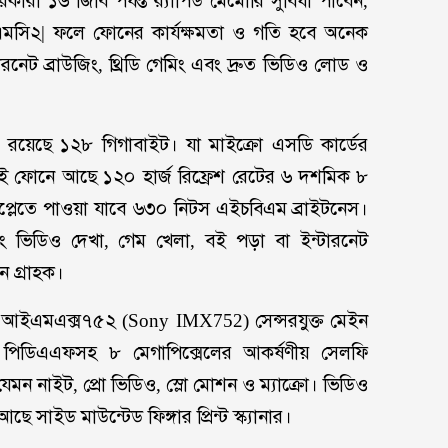
রী ১৬ জিবি পর্যন্ত র‌্যাপিড মেমোরি সুবিধা পাবেন,
এমসি২| ফলে ফোনের কার্যক্ষমতা ও গতি হবে অনেক
্টারনেট ব্রাউজিং, থ্রিডি গেমিং এবং দ্রুত ভিডিও লোড ও
োরি রয়েছে ১২৮ গিগাবাইট। যা মাইক্রো এসডি কার্ডের
 এই ফোনে আছে ১২০ হার্জ রিফ্রেশ রেটের ৬ দশমিক ৮
প্লেতে পাওয়া যাবে ৬৩০ নিটস এইচবিএম ব্রাইটনেস।
এবং ভিডিও দেখা, গেম খেলা, বই পড়া বা ইন্টারনেট
ন গ্রাহক।
নি আইএমএক্স৭৫২
(
Sony IMX752
)
সেন্সরযুক্ত মেইন
রা, পিডিএএফসহ ৮ মেগাপিক্সেলের আকর্ষণীয় সেলফি
মন নাইট, প্রো ভিডিও, স্লো মোশন ও ম্যাক্রো। ভিডিও
সাইড মাউন্টেড ফিঙ্গার প্রিন্ট স্ক্যানার।