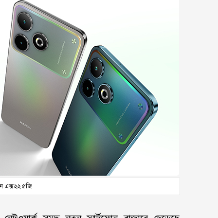
নন এক্স২২ ৫জি