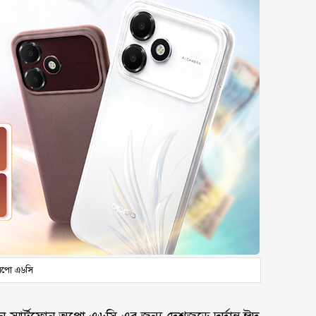
পো এ৬সি