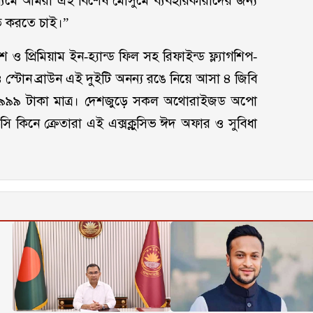
াধ্যমে আমরা এই বিশেষ মৌসুমে ব্যবহারকারীদের জন্য
চিত করতে চাই।”
প্রিমিয়াম ইন-হ্যান্ড ফিল সহ রিফাইন্ড ফ্ল্যাগশিপ-
 স্টোন ব্রাউন এই দুইটি অনন্য রঙে নিয়ে আসা ৪ জিবি
 ১৬,৯৯৯ টাকা মাত্র। দেশজুড়ে সকল অথোরাইজড অপো
িনে ক্রেতারা এই এক্সক্লুসিভ ঈদ অফার ও সুবিধা