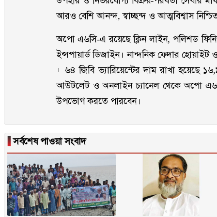
উপহার ও নির্ভরযোগ্য বিক্রয়-পরবর্তী সেবার ম
আরও বেশি আনন্দ, স্বাচ্ছন্দ ও আত্মবিশ্বাস নিশ্
অপো এ৬সি-এ রয়েছে ক্লিন লাইন, পলিশড ফিনিশ ও 
ইন্সপায়ার্ড ডিজাইন। নান্দনিক ফেদার হোয়াইট ও
+ ৬৪ জিবি ভ্যারিয়েন্টের দাম রাখা হয়েছে
আউটলেট ও অনলাইন চ্যানেল থেকে অপো এ৬সি ক
উপভোগ করতে পারবেন।
▐
সর্বশেষ পাওয়া সংবাদ