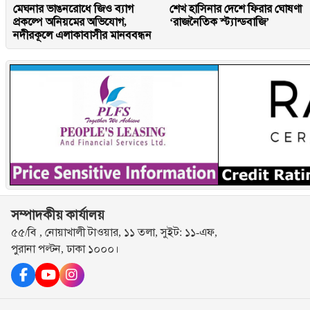
মেঘনার ভাঙনরোধে জিও ব্যাগ
শেখ হাসিনার দেশে ফিরার ঘোষণা
প্রকল্পে অনিয়মের অভিযোগ,
‘রাজনৈতিক স্ট্যান্ডবাজি’
নদীরকূলে এলাকাবাসীর মানববন্ধন
সম্পাদকীয় কার্যালয়
৫৫/বি , নোয়াখালী টাওয়ার, ১১ তলা, সুইট: ১১-এফ,
পুরানা পল্টন, ঢাকা ১০০০।