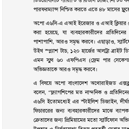
ডিউরেবিলিটি গ্যারান্টি ও রিভার্স চার্জিং নিশ্চ
পারফরম্যান্স নিশ্চিত করতে এতে ৪৮ মাসের ফ্লুয়
অপো এ৬সি-এ এআই ইরেজার ও এআই ক্লিয়ার ফে
করা হয়েছে, যা ব্যবহারকারীদের প্রতিদিন
পাশাপাশি, আরও সমৃদ্ধ করবে। এছাড়াও, স্মার্ট
উইথ স্প্ল্যাশ টাচ, ১২০ হার্জের আলট্রা ব্রাইট ডি
এমন স্মুথ ৬০ এফপিএস (ফ্রেম পার সেকেন্ড)
অভিজ্ঞতাকে আরও সমৃদ্ধ করবে।
এ বিষয়ে অপো বাংলাদেশ অথোরাইজড এক্সক্লুসি
বলেন, “ফ্ল্যাগশিপের মত নান্দনিক ও প্রতিদিন
এ৬সি ইতোমধ্যেই এর স্টাইলিশ ডিজাইন, দীর্ঘম
ফিচাররের জন্য ব্যবহারকারীদের মাঝে ব্
ক্রেতাদের জন্য প্রিমিয়ামের মতো স্মার্টফোন অভি