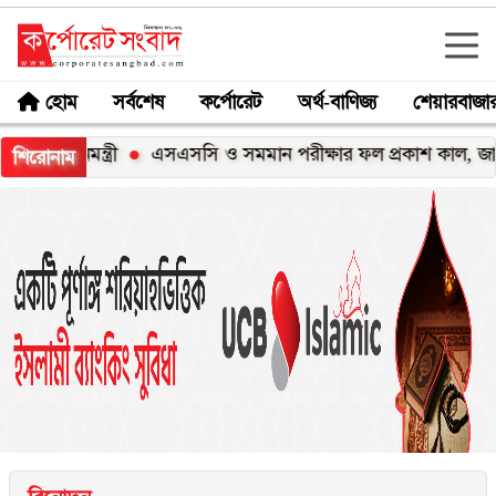
হোম
সর্বশেষ
কর্পোরেট
অর্থ-বাণিজ্য
শেয়ারবাজা
নমন্ত্রী
এসএসসি ও সমমান পরীক্ষার ফল প্রকাশ কাল, জানবেন যে
শিরোনাম