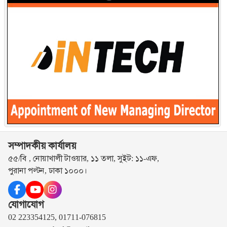
সম্পাদকীয় কার্যালয়
৫৫/বি , নোয়াখালী টাওয়ার, ১১ তলা, সুইট: ১১-এফ,
পুরানা পল্টন, ঢাকা ১০০০।
যোগাযোগ
02 223354125, 01711-076815