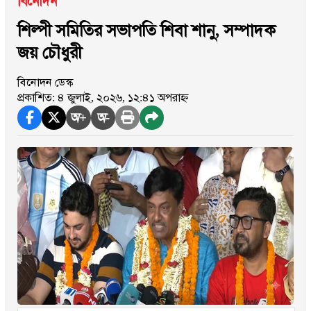
বিনোদন
শিল্পী সমিতির সভাপতি শিবা শানু, সম্পাদক
জয় চৌধুরী
বিনোদন ডেস্ক
প্রকাশিত: ৪ জুলাই, ২০২৬, ১২:৪১ অপরাহ্ন
অ+
অ-