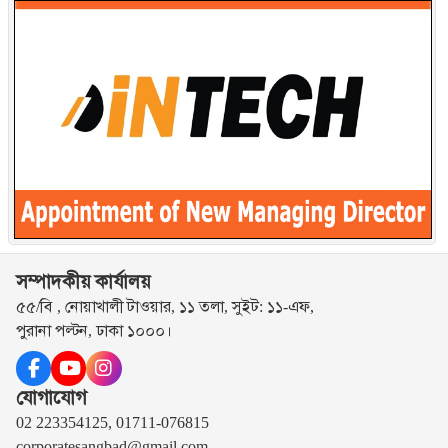
সম্পাদকীয় কার্যালয়
৫৫/বি , নোয়াখালী টাওয়ার, ১১ তলা, সুইট: ১১-এফ,
পুরানা পল্টন, ঢাকা ১০০০।
যোগাযোগ
02 223354125, 01711-076815
corporatesangbad@gmail.com