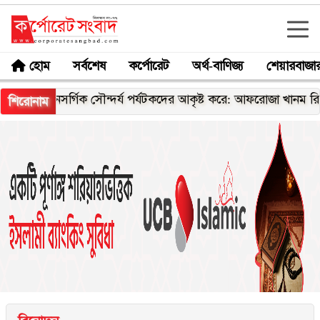
হোম
সর্বশেষ
কর্পোরেট
অর্থ-বাণিজ্য
শেয়ারবাজা
্গিক সৌন্দর্য পর্যটকদের আকৃষ্ট করে: আফরোজা খানম রিতা
যুবদল 
শিরোনাম