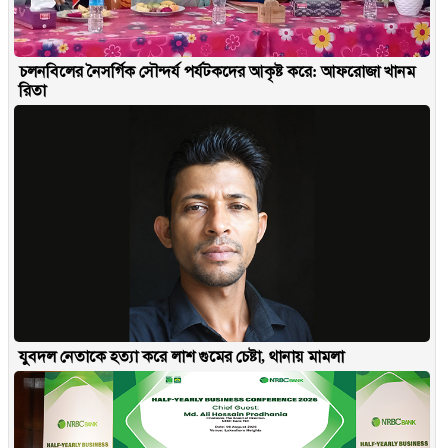
চলনবিলের নৈসর্গিক সৌন্দর্য পর্যটকদের আকৃষ্ট করে: আফরোজা খানম
রিতা
যুবদল নেতাকে হত্যা করে লাশ গুমের চেষ্টা, থানায় মামলা