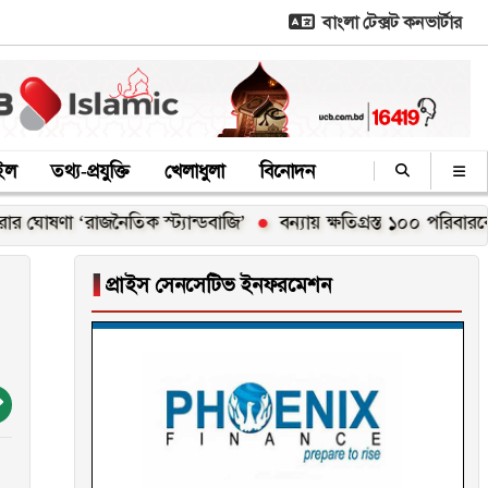
বাংলা টেক্সট কনভার্টার
াইল
তথ্য-প্রযুক্তি
খেলাধুলা
বিনোদন
‘রাজনৈতিক স্ট্যান্ডবাজি’
বন্যায় ক্ষতিগ্রস্ত ১০০ পরিবারকে নতুন ঘর দ
▐
প্রাইস সেনসেটিভ ইনফরমেশন