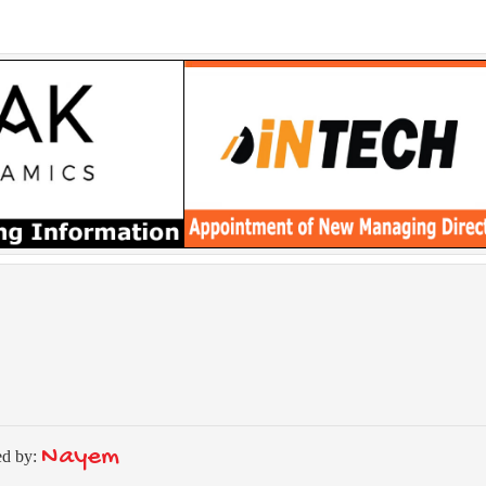
Nayem
ed by: