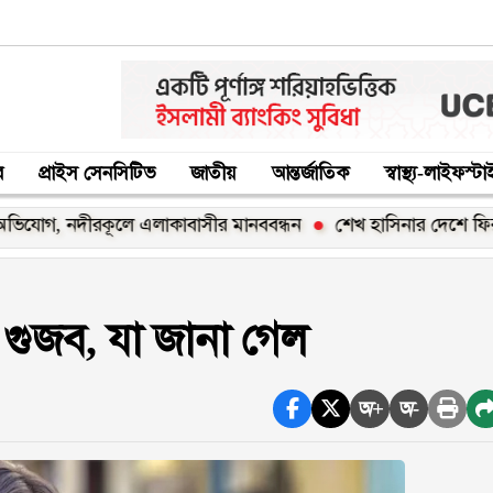
র
প্রাইস সেনসিটিভ
জাতীয়
আন্তর্জাতিক
স্বাস্থ্য-লাইফস্ট
নদীরকূলে এলাকাবাসীর মানববন্ধন
শেখ হাসিনার দেশে ফিরার ঘোষণা 
যুর গুজব, যা জানা গেল
অ+
অ-