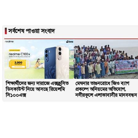
▐
সর্বশেষ পাওয়া সংবাদ
শিক্ষার্থীদের জন্য দারাজে এক্সক্লুসিভ
মেঘনার ভাঙনরোধে জিও ব্যাগ
ডিসকাউন্ট নিয়ে আসছে রিয়েলমি
প্রকল্পে অনিয়মের অভিযোগ,
সি১০০এক্স
নদীরকূলে এলাকাবাসীর মানববন্ধন