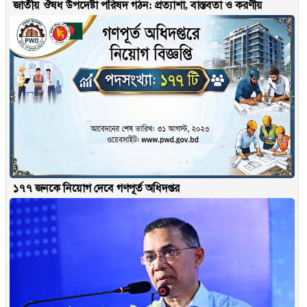
জাতীয় ঔষধ উপদেষ্টা পরিষদ গঠন: প্রত্যাশা, বাস্তবতা ও করণীয়
১৭৭ জনকে নিয়োগ দেবে গণপূর্ত অধিদপ্তর