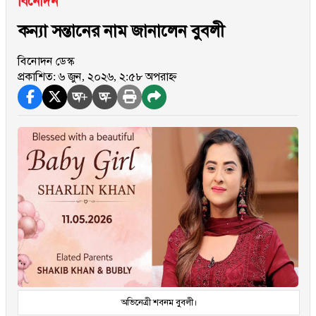
বিনোদন
কন্যা সন্তানের নাম জানালেন বুবলী
বিনোদন ডেস্ক
প্রকাশিত: ৬ জুন, ২০২৬, ২:৫৮ অপরাহ্ন
অ+
অ-
অভিনেত্রী শবনম বুবলী।