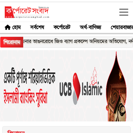
হোম
সর্বশেষ
কর্পোরেট
অর্থ-বাণিজ্য
শেয়ারবাজা
মেঘনার ভাঙনরোধে জিও ব্যাগ প্রকল্পে অনিয়মের অভিযোগ, নদীরকূলে এ
শিরোনাম