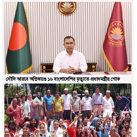
সৌদি আরবে অগ্নিকাণ্ডে ১৬ বাংলাদেশির মৃত্যুতে প্রধানমন্ত্রীর শোক