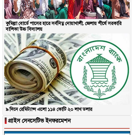
কুমিল্লা বোর্ডে পাসের হারে সর্বনিম্ন নোয়াখালী, জেলায় শীর্ষে সরকারি
বালিকা উচ্চ বিদ্যালয়
৯ দিনে রেমিট্যান্স এলো ১১৪ কোটি ২০ লাখ ডলার
▐
প্রাইস সেনসেটিভ ইনফরমেশন