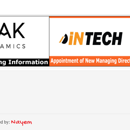
Nayem
ed by: