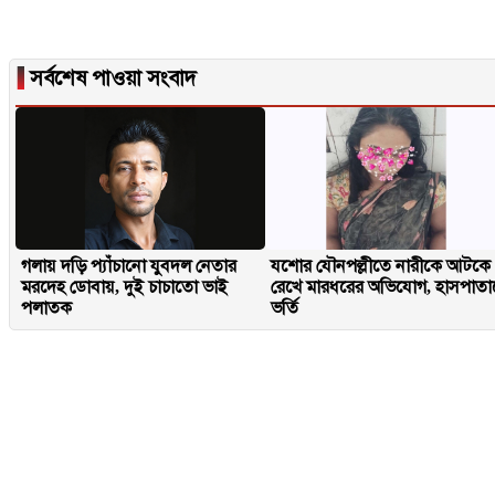
▐
সর্বশেষ পাওয়া সংবাদ
গলায় দড়ি প্যাঁচানো যুবদল নেতার
যশোর যৌনপল্লীতে নারীকে আটকে
মরদেহ ডোবায়, দুই চাচাতো ভাই
রেখে মারধরের অভিযোগ, হাসপাতা
পলাতক
ভর্তি