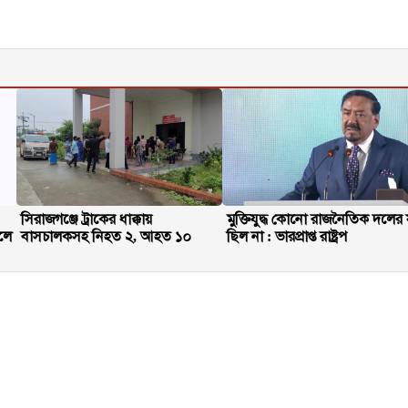
সিরাজগঞ্জে ট্রাকের ধাক্কায়
মুক্তিযুদ্ধ কোনো রাজনৈতিক দলের যু
লে
বাসচালকসহ নিহত ২, আহত ১০
ছিল না : ভারপ্রাপ্ত রাষ্ট্রপ