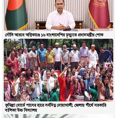
সৌদি আরবে অগ্নিকাণ্ডে ১৬ বাংলাদেশির মৃত্যুতে প্রধানমন্ত্রীর শোক
কুমিল্লা বোর্ডে পাসের হারে সর্বনিম্ন নোয়াখালী, জেলায় শীর্ষে সরকারি
বালিকা উচ্চ বিদ্যালয়