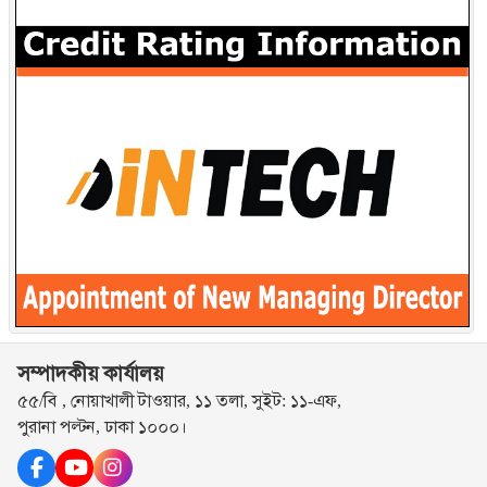
সম্পাদকীয় কার্যালয়
৫৫/বি , নোয়াখালী টাওয়ার, ১১ তলা, সুইট: ১১-এফ,
পুরানা পল্টন, ঢাকা ১০০০।