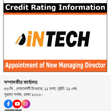
সম্পাদকীয় কার্যালয়
৫৫/বি , নোয়াখালী টাওয়ার, ১১ তলা, সুইট: ১১-এফ,
পুরানা পল্টন, ঢাকা ১০০০।