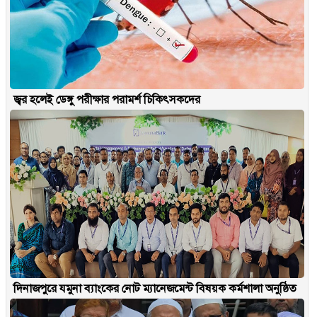
জ্বর হলেই ডেঙ্গু পরীক্ষার পরামর্শ চিকিৎসকদের
দিনাজপুরে যমুনা ব্যাংকের নোট ম্যানেজমেন্ট বিষয়ক কর্মশালা অনুষ্ঠিত