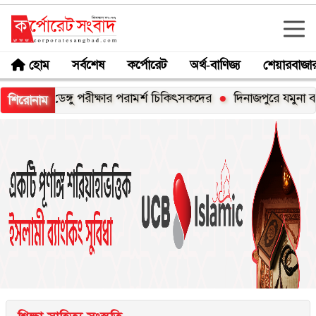
হোম
সর্বশেষ
কর্পোরেট
অর্থ-বাণিজ্য
শেয়ারবাজা
হলেই ডেঙ্গু পরীক্ষার পরামর্শ চিকিৎসকদের
দিনাজপুরে যমুনা ব্যাংকের
শিরোনাম