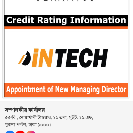
সম্পাদকীয় কার্যালয়
৫৫/বি , নোয়াখালী টাওয়ার, ১১ তলা, সুইট: ১১-এফ,
পুরানা পল্টন, ঢাকা ১০০০।