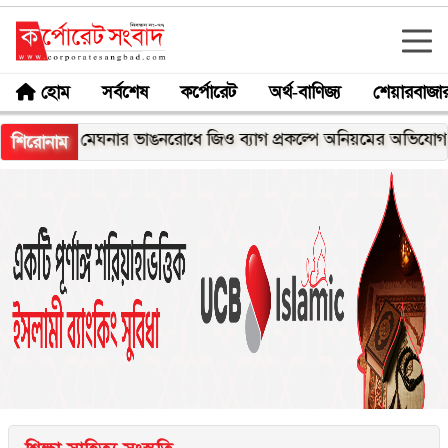
হোম
সর্বশেষ
কর্পোরেট
অর্থ-বাণিজ্য
শেয়ারবাজা
মেঘনার ভাঙনরোধে জিও ব্যাগ প্রকল্পে অনিয়মের অভিযোগ, নদীরকূলে
শিরোনাম