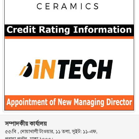
সম্পাদকীয় কার্যালয়
৫৫/বি , নোয়াখালী টাওয়ার, ১১ তলা, সুইট: ১১-এফ,
পুরানা পল্টন, ঢাকা ১০০০।