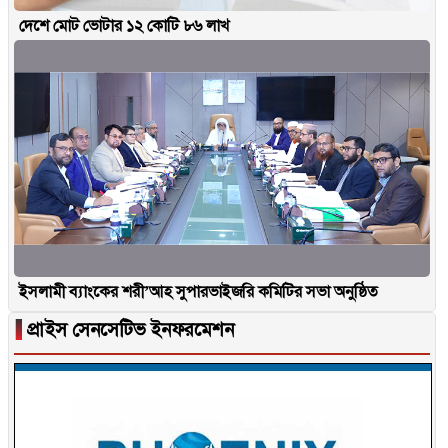
দেশে মোট ভোটার ১২ কোটি ৮৬ লাখ
ইসলামী ব্যাংকের শরী’আহ সুপারভাইজরি কমিটির সভা অনুষ্ঠিত
▐
প্রাইস সেনসেটিভ ইনফরমেশন