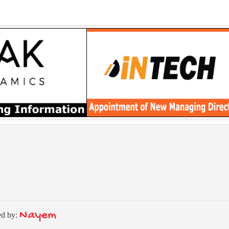
Nayem
ed by: