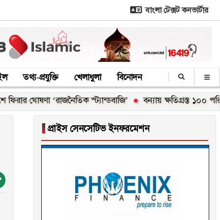
বাংলা টেক্সট কনভার্টার
াইল
তথ্য-প্রযুক্তি
খেলাধুলা
বিনোদন
োষণা ‘রাজনৈতিক স্ট্যান্ডবাজি’
বন্যায় ক্ষতিগ্রস্ত ১০০ পরিবারকে নতু
▐
প্রাইস সেনসেটিভ ইনফরমেশন