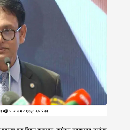
্ষা মন্ত্রী ড. আ ন ম এহছানুল হক মিলন।