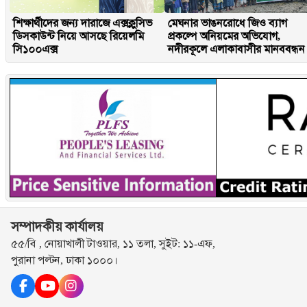
শিক্ষার্থীদের জন্য দারাজে এক্সক্লুসিভ
মেঘনার ভাঙনরোধে জিও ব্যাগ
ডিসকাউন্ট নিয়ে আসছে রিয়েলমি
প্রকল্পে অনিয়মের অভিযোগ,
সি১০০এক্স
নদীরকূলে এলাকাবাসীর মানববন্ধন
সম্পাদকীয় কার্যালয়
৫৫/বি , নোয়াখালী টাওয়ার, ১১ তলা, সুইট: ১১-এফ,
পুরানা পল্টন, ঢাকা ১০০০।