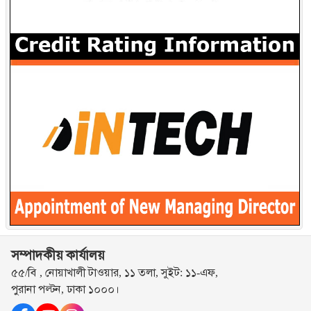
সম্পাদকীয় কার্যালয়
৫৫/বি , নোয়াখালী টাওয়ার, ১১ তলা, সুইট: ১১-এফ,
পুরানা পল্টন, ঢাকা ১০০০।