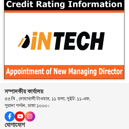
সম্পাদকীয় কার্যালয়
৫৫/বি , নোয়াখালী টাওয়ার, ১১ তলা, সুইট: ১১-এফ,
পুরানা পল্টন, ঢাকা ১০০০।
যোগাযোগ