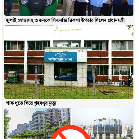
জুলাই যোদ্ধাসহ ৩ জনকে সিএনজি-রিকশা উপহার দিলেন প্রধানমন্ত্রী
শাক ধুতে গিয়ে গৃহবধূর মৃত্যু