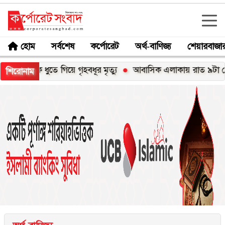
হোম
সর্বশেষ
কর্পোরেট
অর্থ-বাণিজ্য
শেয়ারবাজা
াক ধুতে গিয়ে গৃহবধূর মৃত্যু
আবাসিক এলাকায় রাত ৯টা থেকে সকাল ৬টা 
শিরোনাম