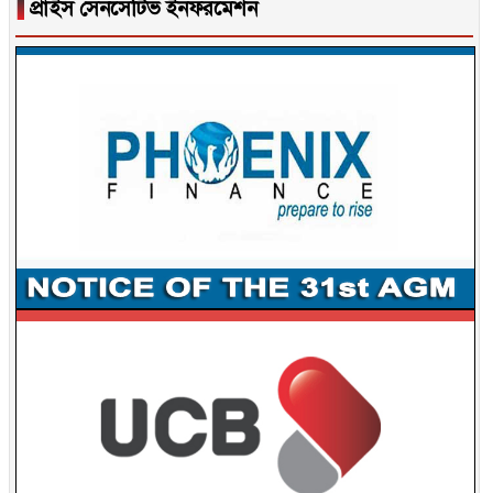
▐
প্রাইস সেনসেটিভ ইনফরমেশন