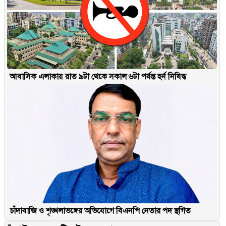
আবাসিক এলাকায় রাত ৯টা থেকে সকাল ৬টা পর্যন্ত হর্ন নিষিদ্ধ
চাঁদাবাজি ও শৃঙ্খলাভঙ্গের অভিযোগে বিএনপি নেতার পদ স্থগিত