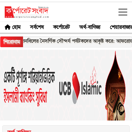
হোম
সর্বশেষ
কর্পোরেট
অর্থ-বাণিজ্য
শেয়ারবাজা
লনবিলের নৈসর্গিক সৌন্দর্য পর্যটকদের আকৃষ্ট করে: আফরোজা খানম রি
শিরোনাম