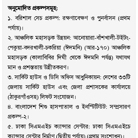
অনুমোদিত প্রকল্পসমূহ:
১. বরিশাল সেচ প্রকল্প: রক্ষণাবেক্ষণ ও পুনর্বাসন (প্রথম
পর্যায়)।
২. আঞ্চলিক মহাসড়ক উন্নয়ন: আনোয়ারা-বাঁশখালী-টইটং-
পেকুয়া-বদরখালী-চকরিয়া (ঈদমনি) (আর-১৭০) আঞ্চলিক
মহাসড়ক (কালাবিবির দিঘী থেকে ঈদমনি পর্যন্ত) যথাযথ
মান ও প্রশস্ততায় উন্নীতকরণ।
৩. সার্কিট হাউস ও ডিসি অফিস আধুনিকায়ন: দেশের ৩৩টি
জেলায় সার্কিট হাউস এবং জেলা প্রশাসকের কার্যালয়ে
(ঠাকুরগাঁওসহ) লিফট সংযোজন।
৪. বাংলাদেশ শিশু হাসপাতাল ও ইনস্টিটিউট: সম্প্রসারণ
প্রকল্প-২।
৫. ঢাকা সিএমএইচ ক্যান্সার সেন্টার: ঢাকা সিএমএইচে
ক্যান্সার সেন্টার নির্মাণ (দ্বিতীয় পর্যায়) (প্রথম সংশোধন)।