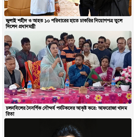
জুলাই শহীদ ও আহত ১০ পরিবারের হাতে চাকরির নিয়োগপত্র তুলে
দিলেন প্রধানমন্ত্রী
চলনবিলের নৈসর্গিক সৌন্দর্য পর্যটকদের আকৃষ্ট করে: আফরোজা খানম
রিতা