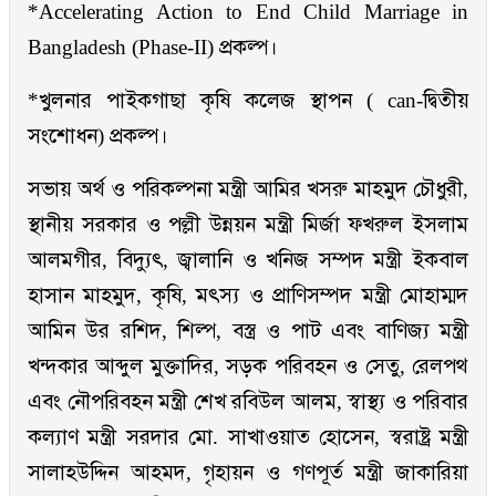
*Accelerating Action to End Child Marriage in
Bangladesh (Phase-II) প্রকল্প।
*খুলনার পাইকগাছা কৃষি কলেজ স্থাপন ( can-দ্বিতীয়
সংশোধন) প্রকল্প।
সভায় অর্থ ও পরিকল্পনা মন্ত্রী আমির খসরু মাহমুদ চৌধুরী,
স্থানীয় সরকার ও পল্লী উন্নয়ন মন্ত্রী মির্জা ফখরুল ইসলাম
আলমগীর, বিদ্যুৎ, জ্বালানি ও খনিজ সম্পদ মন্ত্রী ইকবাল
হাসান মাহমুদ, কৃষি, মৎস্য ও প্রাণিসম্পদ মন্ত্রী মোহাম্মদ
আমিন উর রশিদ, শিল্প, বস্ত্র ও পাট এবং বাণিজ্য মন্ত্রী
খন্দকার আব্দুল মুক্তাদির, সড়ক পরিবহন ও সেতু, রেলপথ
এবং নৌপরিবহন মন্ত্রী শেখ রবিউল আলম, স্বাস্থ্য ও পরিবার
কল্যাণ মন্ত্রী সরদার মো. সাখাওয়াত হোসেন, স্বরাষ্ট্র মন্ত্রী
সালাহউদ্দিন আহমদ, গৃহায়ন ও গণপূর্ত মন্ত্রী জাকারিয়া