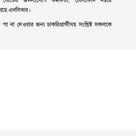
র্ডের জনসংযোগ কর্মকর্তা, টেলিফোন নম্বরে
য়েছে এনবিআর।
পা না দেওয়ার জন্য চাকরিপ্রার্থীসহ সংশ্লিষ্ট সকলকে