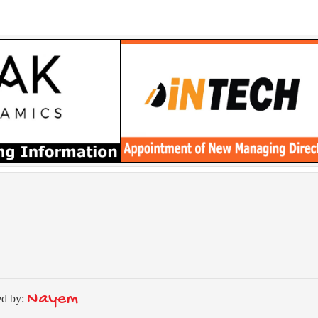
Nayem
ed by: