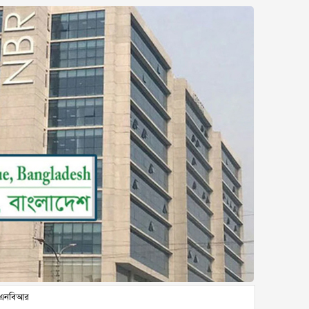
এনবিআর