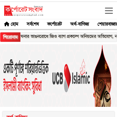
হোম
সর্বশেষ
কর্পোরেট
অর্থ-বাণিজ্য
শেয়ারবাজা
মেঘনার ভাঙনরোধে জিও ব্যাগ প্রকল্পে অনিয়মের অভিযোগ, নদীরকূলে এ
শিরোনাম