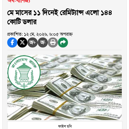
অর্থ-বাণিজ্য
মে মাসের ১১ দিনেই রেমিট্যান্স এলো ১৪৪
কোটি ডলার
প্রকাশিত: ১২ মে, ২০২৬, ৬:০৫ অপরাহ্ন
অ+
অ-
ফাইল ছবি