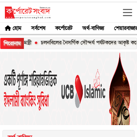
হোম
সর্বশেষ
কর্পোরেট
অর্থ-বাণিজ্য
শেয়ারবাজা
্ত্রী
চলনবিলের নৈসর্গিক সৌন্দর্য পর্যটকদের আকৃষ্ট করে: আফরো
শিরোনাম