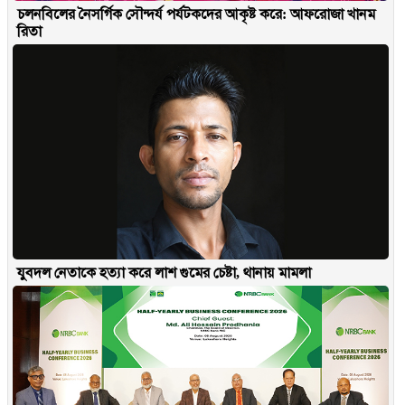
চলনবিলের নৈসর্গিক সৌন্দর্য পর্যটকদের আকৃষ্ট করে: আফরোজা খানম
রিতা
যুবদল নেতাকে হত্যা করে লাশ গুমের চেষ্টা, থানায় মামলা