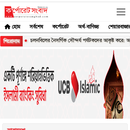
হোম
সর্বশেষ
কর্পোরেট
অর্থ-বাণিজ্য
শেয়ারবাজা
রী
চলনবিলের নৈসর্গিক সৌন্দর্য পর্যটকদের আকৃষ্ট করে: আফরোজা 
শিরোনাম