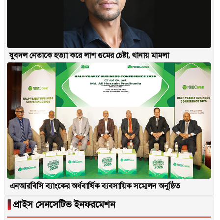
যুবদল নেতাকে হত্যা করে লাশ গুমের চেষ্টা, থানায় মামলা
এনআরবিসি ব্যাংকের অর্ধবার্ষিক ব্যবসায়িক সম্মেলন অনুষ্ঠিত
▐
প্রাইস সেনসেটিভ ইনফরমেশন