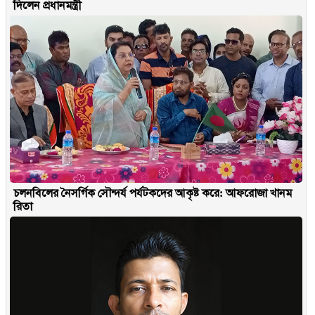
দিলেন প্রধানমন্ত্রী
চলনবিলের নৈসর্গিক সৌন্দর্য পর্যটকদের আকৃষ্ট করে: আফরোজা খানম
রিতা