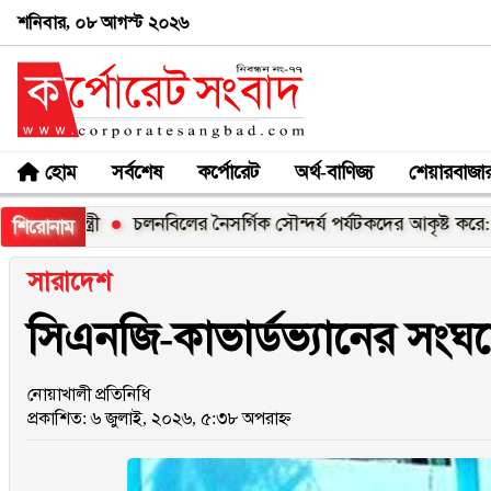
শনিবার, ০৮ আগস্ট ২০২৬
হোম
সর্বশেষ
কর্পোরেট
অর্থ-বাণিজ্য
শেয়ারবাজা
ত্রী
চলনবিলের নৈসর্গিক সৌন্দর্য পর্যটকদের আকৃষ্ট করে: আফরোজ
শিরোনাম
সারাদেশ
সিএনজি-কাভার্ডভ্যানের সংঘর্ষে
নোয়াখালী প্রতিনিধি
প্রকাশিত: ৬ জুলাই, ২০২৬, ৫:৩৮ অপরাহ্ন