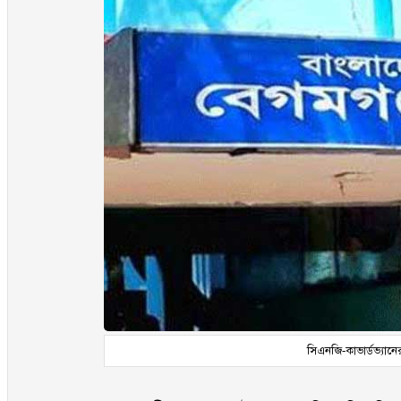
সিএনজি-কাভার্ডভ্যানের 