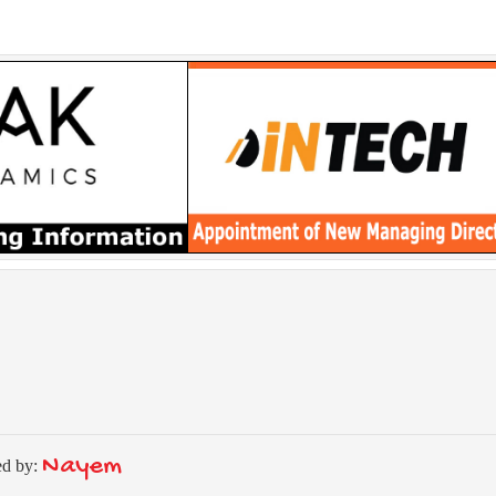
Nayem
ed by: