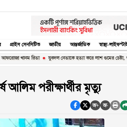
র
প্রাইস সেনসিটিভ
জাতীয়
আন্তর্জাতিক
স্বাস্থ্য-লাইফস্ট
া খানম রিতা
যুবদল নেতাকে হত্যা করে লাশ গুমের চেষ্টা, থানায় মা
 আলিম পরীক্ষার্থীর মৃত্যু
অ+
অ-