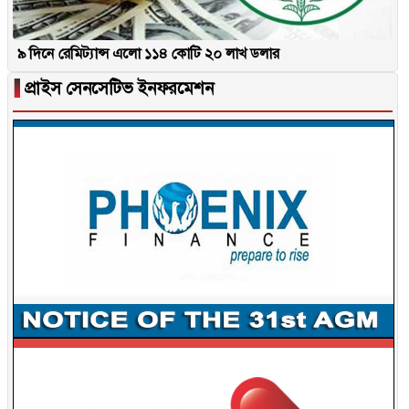
৯ দিনে রেমিট্যান্স এলো ১১৪ কোটি ২০ লাখ ডলার
▐
প্রাইস সেনসেটিভ ইনফরমেশন