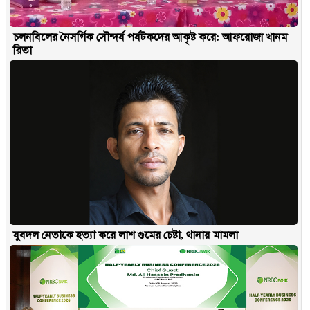
চলনবিলের নৈসর্গিক সৌন্দর্য পর্যটকদের আকৃষ্ট করে: আফরোজা খানম
রিতা
যুবদল নেতাকে হত্যা করে লাশ গুমের চেষ্টা, থানায় মামলা