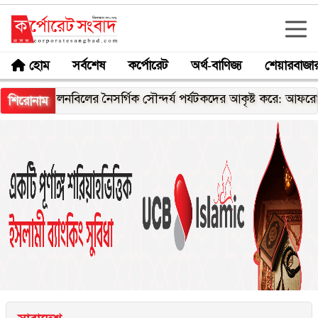
হোম
সর্বশেষ
কর্পোরেট
অর্থ-বাণিজ্য
শেয়ারবাজা
চলনবিলের নৈসর্গিক সৌন্দর্য পর্যটকদের আকৃষ্ট করে: আফরোজা খানম র
শিরোনাম