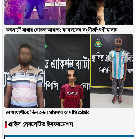
কনসার্টে মাথায় বোতল আঘাত: যা বললেন সংগীতশিল্পী হাসান
নোয়াখালীতে তিন হত্যা মামলার আসামি গ্রেপ্তার
▐
প্রাইস সেনসেটিভ ইনফরমেশন