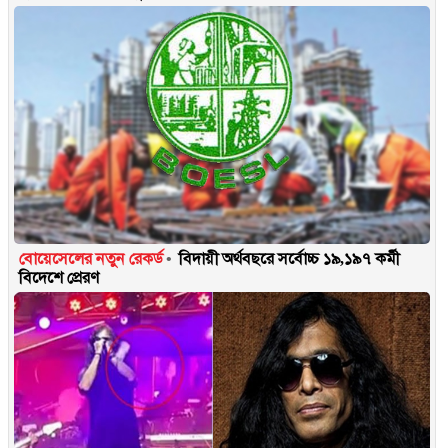
বোয়েসেলের নতুন রেকর্ড
বিদায়ী অর্থবছরে সর্বোচ্চ ১৯,১৯৭ কর্মী
বিদেশে প্রেরণ