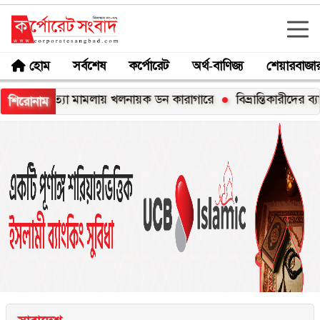
হোম
সর্বশেষ
কর্পোরেট
অর্থ-বাণিজ্য
শেয়ারবাজা
হত্যা মামলায় খলনায়ক ডন কারাগারে
বিভ্রান্তিকারীদের ব্যাপারে সতর্
শিরোনাম