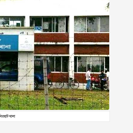
িরহাট থানা