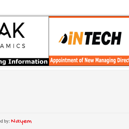
Nayem
ed by: