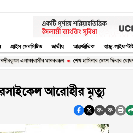
র
প্রাইস সেনসিটিভ
জাতীয়
আন্তর্জাতিক
স্বাস্থ্য-লাইফস্ট
ে এলাকাবাসীর মানববন্ধন
শেখ হাসিনার দেশে ফিরার ঘোষণা ‘রাজনৈতি
টরসাইকেল আরোহীর মৃত্যু
অ+
অ-