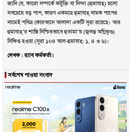
জানি যে, কারো সম্পর্কে কটূক্তি বা নিন্দা (হুমাযাহ্) হলো
সবচেয়ে বড় পাপ, কারণ একমাত্র হুমাযাহ্ নামক পাপের
নামেই পবিত্র কোরআনে আলাদা একটি সূরা রয়েছে। আর
হুমাযাহ্’র শাস্তি নিশ্চিতভাবে হুতামা’য় (জ্বলন্ত অগ্নিকুণ্ড)
নিক্ষিপ্ত হওয়া (সূরা ১০৪ আল-হুমাযাহ্: ১, ৪ ও ৬)।
লেখক : র‍্যাব কর্মকর্তা।
▐
সর্বশেষ পাওয়া সংবাদ