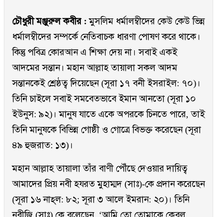
চৌধুরী মঞ্জুরুল কবীর :
মুসলিম ধর্মালম্বীদের কেউ কেউ ভিন্ন
ধর্মালম্বীদের সম্পর্কে নেতিবাচক ধারণা পোষণ করে থাকে।
কিন্তু পবিত্র কোরআন এ শিক্ষা দেয় না। সবাই একই
আদমের সন্তান। মহান আল্লাহ তায়ালা সকল আদম
সন্তানকেই শ্রেষ্ঠত্ব দিয়েছেন (সূরা ১৭ বনী ইসরাইল: ৭০)।
তিনি চাইলে সবাই সমবেতভাবে ইমান আনতো (সূরা ১০
ইউনুস: ৯২)। মানুষ যাতে একে অপরকে চিনতে পারে, তাই
তিনি মানুষকে বিভিন্ন গোষ্ঠী ও গোত্রে বিভক্ত করেছেন (সূরা
৪৯ হুজরাত: ১৩)।
মহান আল্লাহ তায়ালা তাঁর বাণী পৌঁছে দেওয়ার দায়িত্ব
আমাদের প্রিয় নবী হযরত মুহাম্মদ (সাঃ)-কে প্রদান করেছেন
(সূরা ১৬ নাহ্‌ল: ৮২; সূরা ৩ আলে ইমরান: ২০)। তিনি
নবীজি (সাঃ) কে বলেছেন, ‘আমি তো তোমাকে কেবল