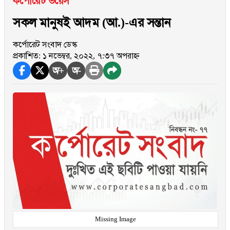
কর্পোরেট ভয়েস
সকল মানুষই আদম (আ.)-এর সন্তান
কর্পোরেট সংবাদ ডেস্ক
প্রকাশিত: ১ নভেম্বর, ২০২২, ৭:৩৭ অপরাহ্ন
অ+
অ-
Missing Image