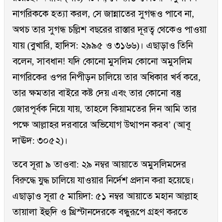
নাগরিককে হত্যা করল, সে জান্নাতের সুগন্ধও পাবে না,
অথচ তার সুগন্ধ চল্লিশ বছরের রাস্তার দূরত্ব থেকেও পাওয়া
যায় (বুখারি, হাদিস: ২৯৯৫ ও ৩১৬৬)। এছাড়াও তিনি
বলেন, সাবধান! যদি কোনো মুসলিম কোনো অমুসলিম
নাগরিকের ওপর নিপীড়ন চালিয়ে তার অধিকার খর্ব করে,
তার ক্ষমতার বাইরে কষ্ট দেয় এবং তার কোনো বস্তু
জোরপূর্বক নিয়ে যায়, তাহলে কিয়ামতের দিন আমি তার
পক্ষে আল্লাহর দরবারে অভিযোগ উত্থাপন করব’ (আবূ
দাঊদ: ৩০৫২)।
তবে সূরা ৯ তাওবা: ২৯ নম্বর আয়াতে অমুসলিমদের
বিরুদ্ধে যুদ্ধ চালিয়ে যাওয়ার নির্দেশ প্রদান করা হয়েছে।
এছাড়াও সূরা ৫ মায়িদা: ৫১ নম্বর আয়াতে মহান আল্লাহ
তায়ালা ইহুদি ও খ্রিস্টানদেরকে বন্ধুরূপে গ্রহণ করতে