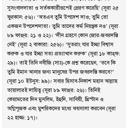
সুসংবাদদাতা ও সর্তককারীরূপেই প্রেরণ করেছি’ (সূরা ২৫
ফুরকান: ৫৬)। ‘অতএব তুমি উপদেশ দাও; তুমি তো
একজন উপদেশদাতা। তুমি তাদের কর্ম নিয়ন্ত্রক নও’ (সূরা
৮৯ ফাজ্‌র: ২১ ও ২২)। ‘দীন গ্রহণে কোন জোর-জবরদস্তি
নেই’ (সূরা ২ বাকারা: ২৫৬)। ‘সুতরাং যার ইচ্ছা বিশ্বাস
করুক ও যার ইচ্ছা সত্য প্রত্যাখান করুক’ (সূরা ১৮ কাহ্‌ফ:
২৯)। তাই তিনি নবীজি (সাঃ)-কে প্রশ্ন করেছেন, ‘তবে কি
তুমি ইমান আনার জন্য মানুষের উপর জবরদস্তি করবে?’
(সূরা ১০ ইউনুস: ৯৯)। সবার হিসাব-নিকাশ মহান আল্লাহ
তায়ালারই দায়িত্ব (সূরা ৮৯ ফাজ্‌র: ২৬)। তিনিই
কেয়ামতের দিন মুসলিম, ইহুদি, সাবিয়ী, খ্রিস্টান ও
অগ্নিপূজক এবং মুশরিকদের মধ্যে ফয়সালা করবেন (সূরা
২২ হাজ্জ: ১৭)।