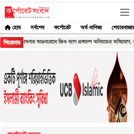
হোম
সর্বশেষ
কর্পোরেট
অর্থ-বাণিজ্য
শেয়ারবাজা
মেঘনার ভাঙনরোধে জিও ব্যাগ প্রকল্পে অনিয়মের অভিযোগ, নদীরকূলে এ
শিরোনাম