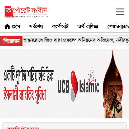
হোম
সর্বশেষ
কর্পোরেট
অর্থ-বাণিজ্য
শেয়ারবাজা
 ভাঙনরোধে জিও ব্যাগ প্রকল্পে অনিয়মের অভিযোগ, নদীরকূলে এলাকাবা
শিরোনাম