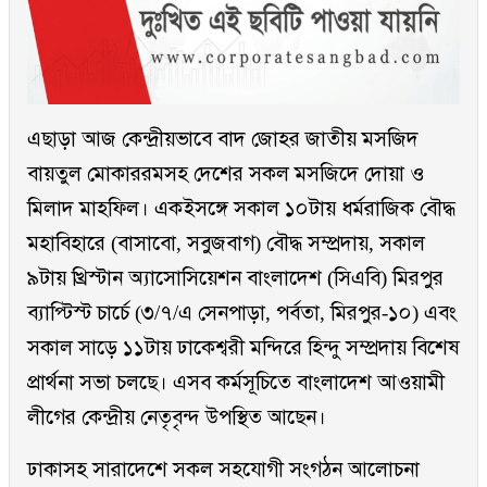
এছাড়া আজ কেন্দ্রীয়ভাবে বাদ জোহর জাতীয় মসজিদ
বায়তুল মোকাররমসহ দেশের সকল মসজিদে দোয়া ও
মিলাদ মাহফিল। একইসঙ্গে সকাল ১০টায় ধর্মরাজিক বৌদ্ধ
মহাবিহারে (বাসাবো, সবুজবাগ) বৌদ্ধ সম্প্রদায়, সকাল
৯টায় খ্রিস্টান অ্যাসোসিয়েশন বাংলাদেশ (সিএবি) মিরপুর
ব্যাপ্টিস্ট চার্চে (৩/৭/এ সেনপাড়া, পর্বতা, মিরপুর-১০) এবং
সকাল সাড়ে ১১টায় ঢাকেশ্বরী মন্দিরে হিন্দু সম্প্রদায় বিশেষ
প্রার্থনা সভা চলছে। এসব কর্মসূচিতে বাংলাদেশ আওয়ামী
লীগের কেন্দ্রীয় নেতৃবৃন্দ উপস্থিত আছেন।
ঢাকাসহ সারাদেশে সকল সহযোগী সংগঠন আলোচনা