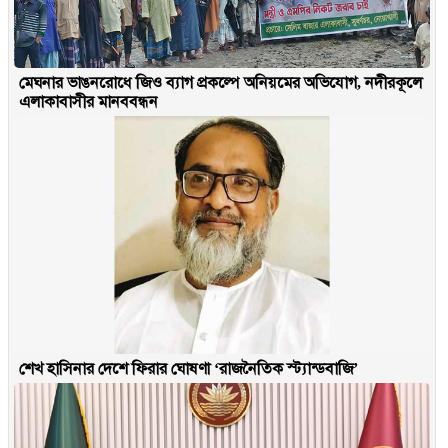
মেঘনার ভাঙনরোধে জিও ব্যাগ প্রকল্পে অনিয়মের অভিযোগ, নদীরকূলে
এলাকাবাসীর মানববন্ধন
শেখ হাসিনার দেশে ফিরার ঘোষণা ‘রাজনৈতিক স্ট্যান্ডবাজি’