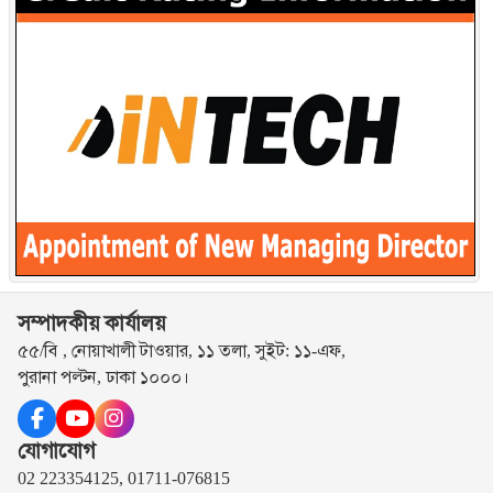
সম্পাদকীয় কার্যালয়
৫৫/বি , নোয়াখালী টাওয়ার, ১১ তলা, সুইট: ১১-এফ,
পুরানা পল্টন, ঢাকা ১০০০।
যোগাযোগ
02 223354125, 01711-076815