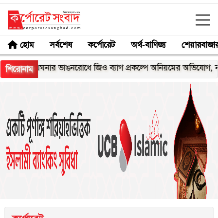
হোম
সর্বশেষ
কর্পোরেট
অর্থ-বাণিজ্য
শেয়ারবাজা
মেঘনার ভাঙনরোধে জিও ব্যাগ প্রকল্পে অনিয়মের অভিযোগ, নদীরকূলে
শিরোনাম