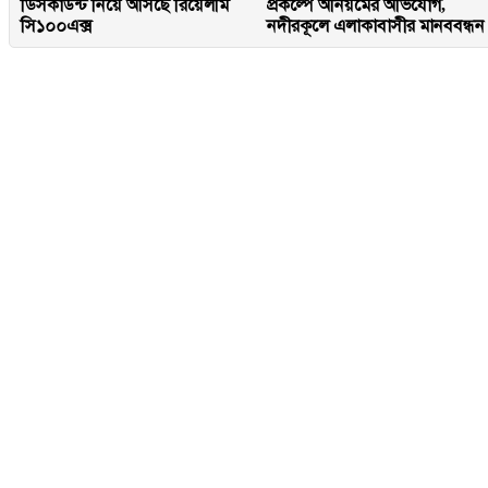
ডিসকাউন্ট নিয়ে আসছে রিয়েলমি
প্রকল্পে অনিয়মের অভিযোগ,
সি১০০এক্স
নদীরকূলে এলাকাবাসীর মানববন্ধন