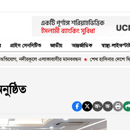
র
প্রাইস সেনসিটিভ
জাতীয়
আন্তর্জাতিক
স্বাস্থ্য-লাইফস্ট
 নদীরকূলে এলাকাবাসীর মানববন্ধন
শেখ হাসিনার দেশে ফিরার ঘোষণা
ুষ্ঠিত
অ+
অ-