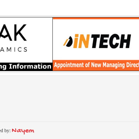
Nayem
ed by: