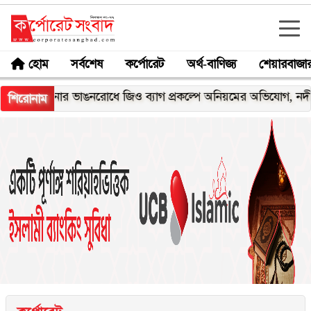
হোম
সর্বশেষ
কর্পোরেট
অর্থ-বাণিজ্য
শেয়ারবাজা
নার ভাঙনরোধে জিও ব্যাগ প্রকল্পে অনিয়মের অভিযোগ, নদীরকূলে এলাক
শিরোনাম