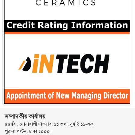
সম্পাদকীয় কার্যালয়
৫৫/বি , নোয়াখালী টাওয়ার, ১১ তলা, সুইট: ১১-এফ,
পুরানা পল্টন, ঢাকা ১০০০।