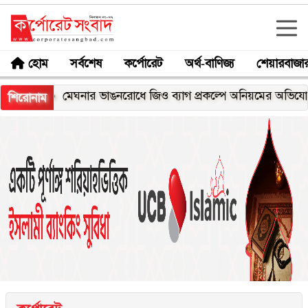
হোম
সর্বশেষ
কর্পোরেট
অর্থ-বাণিজ্য
শেয়ারবাজা
মেঘনার ভাঙনরোধে জিও ব্যাগ প্রকল্পে অনিয়মের অভিযোগ, নদীরকূ
শিরোনাম