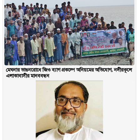
মেঘনার ভাঙনরোধে জিও ব্যাগ প্রকল্পে অনিয়মের অভিযোগ, নদীরকূলে
এলাকাবাসীর মানববন্ধন