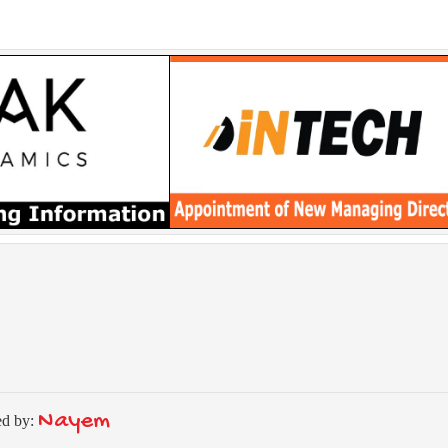
Nayem
ed by: