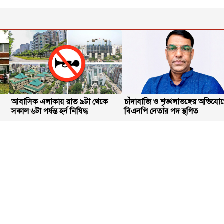
আবাসিক এলাকায় রাত ৯টা থেকে
চাঁদাবাজি ও শৃঙ্খলাভঙ্গের অভিযো
সকাল ৬টা পর্যন্ত হর্ন নিষিদ্ধ
বিএনপি নেতার পদ স্থগিত