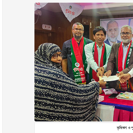
কৃষিঋণ ও প