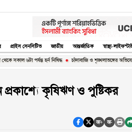
র
প্রাইস সেনসিটিভ
জাতীয়
আন্তর্জাতিক
স্বাস্থ্য-লাইফস্ট
টা পর্যন্ত হর্ন নিষিদ্ধ
চাঁদাবাজি ও শৃঙ্খলাভঙ্গের অভিযোগে বিএ
প্রকাশ্যে কৃষিঋণ ও পুষ্টিকর
অ+
অ-