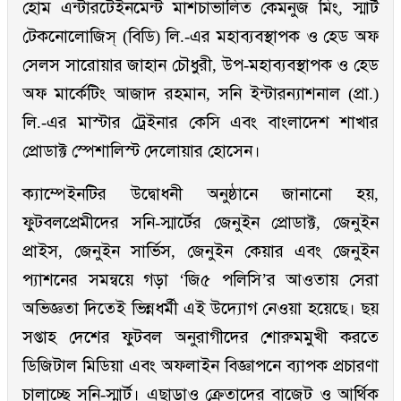
হোম এন্টারটেইনমেন্ট মাশচাভালিত কেমনুজ মিং, স্মার্ট
টেকনোলোজিস্ (বিডি) লি.-এর মহাব্যবস্থাপক ও হেড অফ
সেলস সারোয়ার জাহান চৌধুরী, উপ-মহাব্যবস্থাপক ও হেড
অফ মার্কেটিং আজাদ রহমান, সনি ইন্টারন্যাশনাল (প্রা.)
লি.-এর মাস্টার ট্রেইনার কেসি এবং বাংলাদেশ শাখার
প্রোডাক্ট স্পেশালিস্ট দেলোয়ার হোসেন।
ক্যাম্পেইনটির উদ্বোধনী অনুষ্ঠানে জানানো হয়,
ফুটবলপ্রেমীদের সনি-স্মার্টের জেনুইন প্রোডাক্ট, জেনুইন
প্রাইস, জেনুইন সার্ভিস, জেনুইন কেয়ার এবং জেনুইন
প্যাশনের সমন্বয়ে গড়া ‘জি৫ পলিসি’র আওতায় সেরা
অভিজ্ঞতা দিতেই ভিন্নধর্মী এই উদ্যোগ নেওয়া হয়েছে। ছয়
সপ্তাহ দেশের ফুটবল অনুরাগীদের শোরুমমুখী করতে
ডিজিটাল মিডিয়া এবং অফলাইন বিজ্ঞাপনে ব্যাপক প্রচারণা
চালাচ্ছে সনি-স্মার্ট। এছাড়াও ক্রেতাদের বাজেট ও আর্থিক