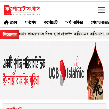
হোম
সর্বশেষ
কর্পোরেট
অর্থ-বাণিজ্য
শেয়ারবাজা
মেঘনার ভাঙনরোধে জিও ব্যাগ প্রকল্পে অনিয়মের অভিযোগ, নদীরকূলে এ
শিরোনাম