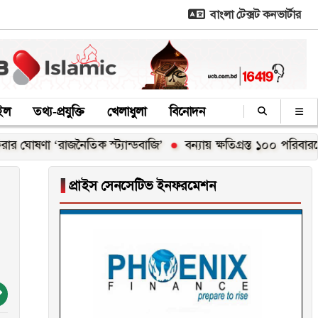
বাংলা টেক্সট কনভার্টার
াইল
তথ্য-প্রযুক্তি
খেলাধুলা
বিনোদন
া ‘রাজনৈতিক স্ট্যান্ডবাজি’
বন্যায় ক্ষতিগ্রস্ত ১০০ পরিবারকে নতুন ঘ
▐
প্রাইস সেনসেটিভ ইনফরমেশন