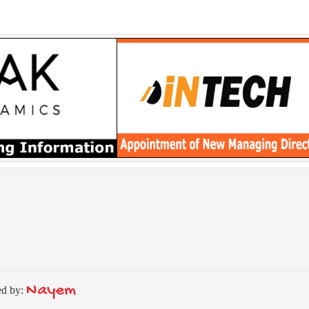
Nayem
ed by: