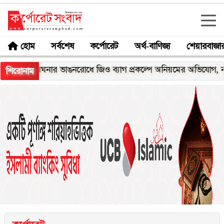
হোম
সর্বশেষ
কর্পোরেট
অর্থ-বাণিজ্য
শেয়ারবাজা
মেঘনার ভাঙনরোধে জিও ব্যাগ প্রকল্পে অনিয়মের অভিযোগ, নদীরকূলে
শিরোনাম