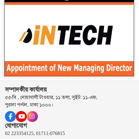
সম্পাদকীয় কার্যালয়
৫৫/বি , নোয়াখালী টাওয়ার, ১১ তলা, সুইট: ১১-এফ,
পুরানা পল্টন, ঢাকা ১০০০।
যোগাযোগ
02 223354125, 01711-076815