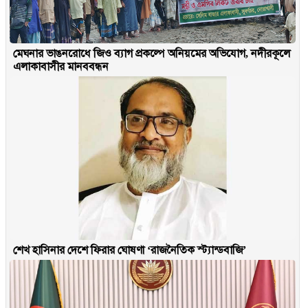
মেঘনার ভাঙনরোধে জিও ব্যাগ প্রকল্পে অনিয়মের অভিযোগ, নদীরকূলে
এলাকাবাসীর মানববন্ধন
শেখ হাসিনার দেশে ফিরার ঘোষণা ‘রাজনৈতিক স্ট্যান্ডবাজি’