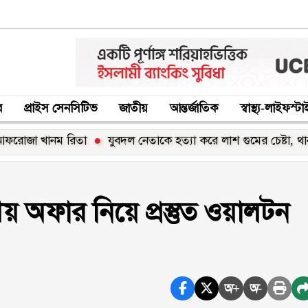
র
প্রাইস সেনসিটিভ
জাতীয়
আন্তর্জাতিক
স্বাস্থ্য-লাইফস্ট
খানম রিতা
যুবদল নেতাকে হত্যা করে লাশ গুমের চেষ্টা, থানায় মামলা
ণীয় অফার নিয়ে প্রস্তুত ওয়ালটন
অ+
অ-