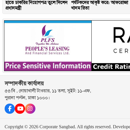
হাতে চাকরির নিয়োগপত্র তুলে দিলেন
পর্যটকদের আকৃষ্ট করে: আফরোজা
প্রধানমন্ত্রী
খানম রিতা
সম্পাদকীয় কার্যালয়
৫৫/বি , নোয়াখালী টাওয়ার, ১১ তলা, সুইট: ১১-এফ,
পুরানা পল্টন, ঢাকা ১০০০।
Copyright © 2026 Corporate Sangbad. All rights reserved.
Develop