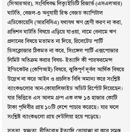
(সিআরআর), সংবিধিবদ্ধ লিক্যুইডিটি রিজার্ভ (এসএলআর)
ঘাটতি, বেজল-৩ অনুযায়ী রিস্ক বেজড ক্যাপিটাল
এডিকোয়েসি (আরবিসিএ) যথাযথ ঋণ শ্রেণী করণ না করা,
প্রভিশন ঘাটতি বিষয়ে এড়িয়ে যাওয়া, নামে বেনামে ঋণ
প্রদানের বিষয়ে মতামত না দিয়ে, রিলেটেড পার্টি
ডিসক্লোজার ঠিকমত না করে, সিংঙ্গেল পার্টি এক্সপোজার
লিমিট অতিক্রম করার বিষয়- ইত্যাদি কী পারফরমেন্স
ইন্ডিকেটর (কেপিআই) বিষয়ে, ঝুকিপূর্ণ দূর্বল আর্থিক বিষয়ে
উল্লেখ না করে আইন ও প্রচলিত বিধি অমান্য করে সংশ্লিষ্ট
ব্যাংকগুলোর আন-কোয়ালিফাইড অডিট রির্পোট দিয়েছেন।
যার ভিত্তিতে এস আলম গ্রুপ এক লক্ষ ১৩ হাজার কোটি
টাকা পৃথিবীর প্রায় ১০টি দেশে পাচার করেছে। যার ফলে
সংশ্লিষ্ট ব্যাংকগুলো প্রায় দেউলিয়া হয়ে পড়েছে।
সততা, স্বচ্ছতা, নীতিবোধ ইত্যাদি তোয়াক্কা না করে সমস্ত