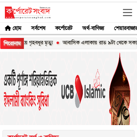
হোম
সর্বশেষ
কর্পোরেট
অর্থ-বাণিজ্য
শেয়ারবাজা
ে গৃহবধূর মৃত্যু
আবাসিক এলাকায় রাত ৯টা থেকে সকাল ৬টা পর্যন্ত হর
শিরোনাম