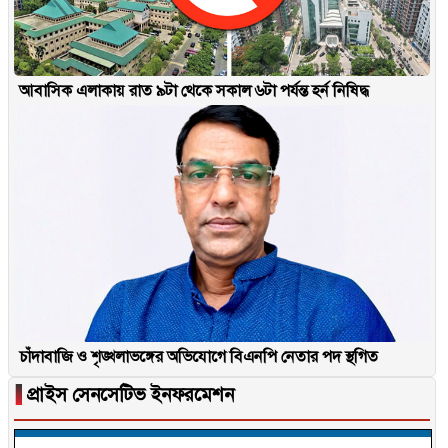
আবাসিক এলাকায় রাত ৯টা থেকে সকাল ৬টা পর্যন্ত হর্ন নিষিদ্ধ
চাঁদাবাজি ও শৃঙ্খলাভঙ্গের অভিযোগে বিএনপি নেতার পদ স্থগিত
▐
প্রাইস সেনসেটিভ ইনফরমেশন