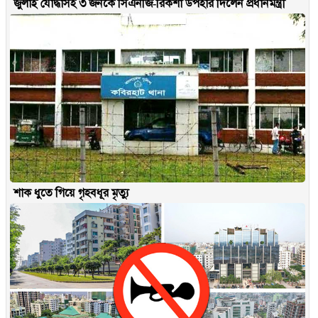
জুলাই যোদ্ধাসহ ৩ জনকে সিএনজি-রিকশা উপহার দিলেন প্রধানমন্ত্রী
শাক ধুতে গিয়ে গৃহবধূর মৃত্যু