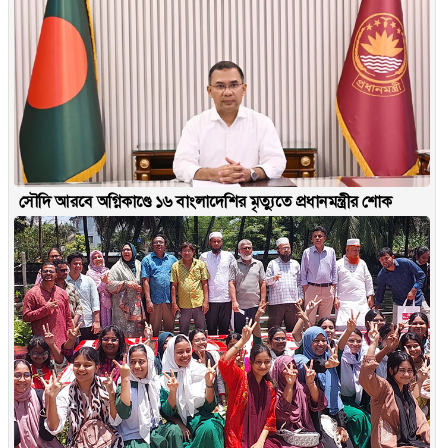
সৌদি আরবে অগ্নিকাণ্ডে ১৬ বাংলাদেশির মৃত্যুতে প্রধানমন্ত্রীর শোক