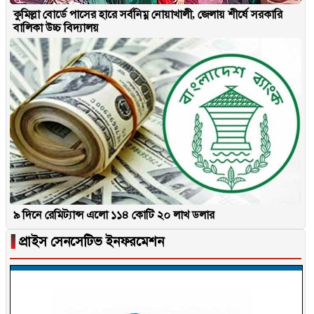
কুমিল্লা বোর্ডে পাসের হারে সর্বনিম্ন নোয়াখালী, জেলায় শীর্ষে সরকারি
বালিকা উচ্চ বিদ্যালয়
৯ দিনে রেমিট্যান্স এলো ১১৪ কোটি ২০ লাখ ডলার
▐
প্রাইস সেনসেটিভ ইনফরমেশন