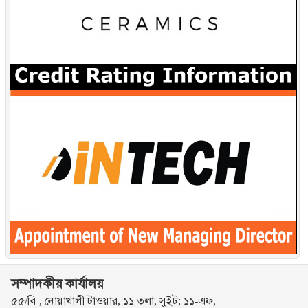
সম্পাদকীয় কার্যালয়
৫৫/বি , নোয়াখালী টাওয়ার, ১১ তলা, সুইট: ১১-এফ,