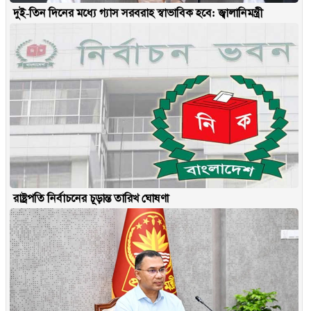
দুই-তিন দিনের মধ্যে গ্যাস সরবরাহ স্বাভাবিক হবে: জ্বালানিমন্ত্রী
রাষ্ট্রপতি নির্বাচনের চূড়ান্ত তারিখ ঘোষণা