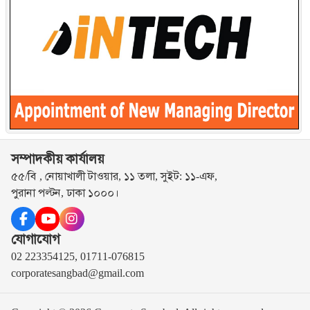
সম্পাদকীয় কার্যালয়
৫৫/বি , নোয়াখালী টাওয়ার, ১১ তলা, সুইট: ১১-এফ,
পুরানা পল্টন, ঢাকা ১০০০।
যোগাযোগ
02 223354125, 01711-076815
corporatesangbad@gmail.com