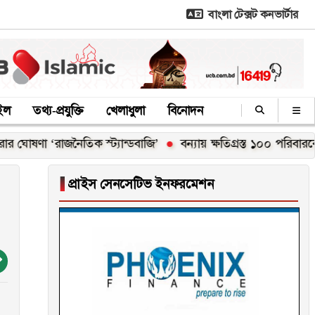
বাংলা টেক্সট কনভার্টার
াইল
তথ্য-প্রযুক্তি
খেলাধুলা
বিনোদন
‘রাজনৈতিক স্ট্যান্ডবাজি’
বন্যায় ক্ষতিগ্রস্ত ১০০ পরিবারকে নতুন ঘর দ
▐
প্রাইস সেনসেটিভ ইনফরমেশন