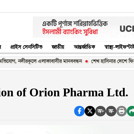
র
প্রাইস সেনসিটিভ
জাতীয়
আন্তর্জাতিক
স্বাস্থ্য-লাইফস্ট
নদীরকূলে এলাকাবাসীর মানববন্ধন
শেখ হাসিনার দেশে ফিরার ঘোষণা 
tion of Orion Pharma Ltd.
অ+
অ-