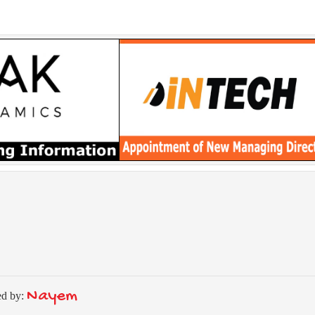
Nayem
ed by: