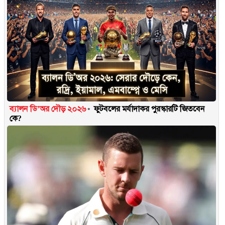
ব্যালন ডি’অর দৌড় ২০২৬
ফুটবলের মর্যাদাকর পুরস্কারটি জিতবেন
কে?