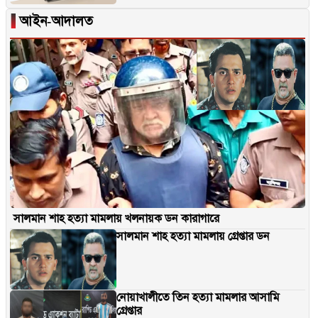
▐
আইন-আদালত
সালমান শাহ হত্যা মামলায় খলনায়ক ডন কারাগারে
সালমান শাহ হত্যা মামলায় গ্রেপ্তার ডন
নোয়াখালীতে তিন হত্যা মামলার আসামি
গ্রেপ্তার