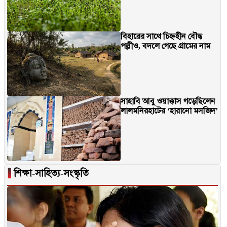
বিহারের সাথে চিহ্নহীন বৌদ্ধ
পল্লীও, বদলে গেছে গ্রামের নাম
সাহাবি আবু ওয়াক্কাস গড়েছিলেন
লালমনিরহাটের ‘হারানো মসজিদ’
▐
শিক্ষা-সাহিত্য-সংস্কৃতি