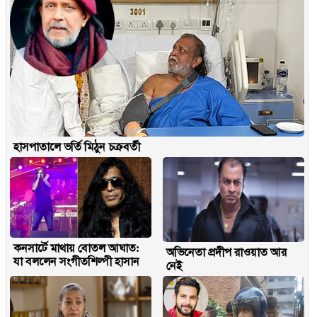
হাসপাতালে ভর্তি মিঠুন চক্রবর্তী
কনসার্টে মাথায় বোতল আঘাত:
অভিনেতা প্রদীপ রাওয়াত আর
যা বললেন সংগীতশিল্পী হাসান
নেই