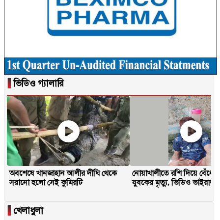
▐
ভিডিও গ্যালারি
অবশেষে খানজাহান আলীর দীঘি থেকে
নোয়াখালীতে রশি দিয়ে বেঁধে 
সরানো হলো সেই কুমিরটি
যুবকের মৃত্যু, ভিডিও ভাইরাল
▐
খেলাধুলা