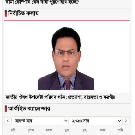
বীমা কোম্পানি কেন দাবী পূরণে ব্যর্থ হচ্ছে?
▐
নির্বাচিত কলাম
জাতীয় ঔষধ উপদেষ্টা পরিষদ গঠন: প্রত্যাশা, বাস্তবতা ও করণীয়
▐
আর্কাইভ ক্যালেন্ডার
রবি
সোম
মঙ্গল
বুধ
বৃহ
শুক্র
শনি