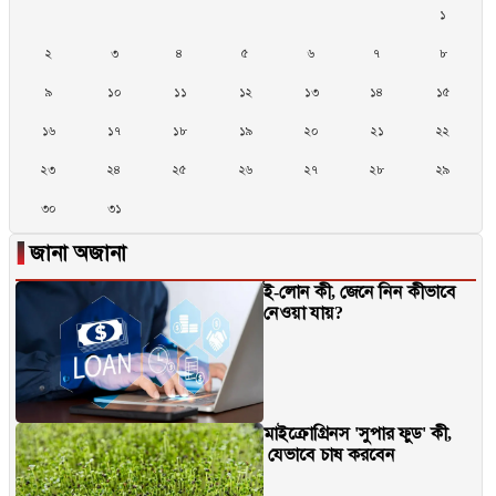
১
২
৩
৪
৫
৬
৭
৮
৯
১০
১১
১২
১৩
১৪
১৫
১৬
১৭
১৮
১৯
২০
২১
২২
২৩
২৪
২৫
২৬
২৭
২৮
২৯
৩০
৩১
▐
জানা অজানা
ই-লোন কী, জেনে নিন কীভাবে
নেওয়া যায়?
মাইক্রোগ্রিনস 'সুপার ফুড' কী,
যেভাবে চাষ করবেন