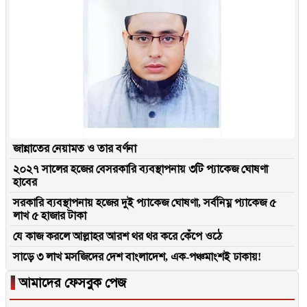
জান্নাতের নেয়ামত ও তার বর্ণনা
২০২৭ সালের হজের বেসরকারি ব্যবস্থাপনায় ৩টি প্যাকেজ ঘোষণা
হাবের
সরকারি ব্যবস্থাপনায় হজের দুই প্যাকেজ ঘোষণা, সর্বনিম্ন প্যাকেজ ৫
লাখ ৫ হাজার টাকা
যে কাজ করলে আল্লাহর আরশ থর থর করে কেঁপে ওঠে
সাড়ে ৩ লাখ মসজিদের দেশ বাংলাদেশ, এক-পঞ্চমাংশই ঢাকায়!
▐
আমাদের ফেসবুক পেজ