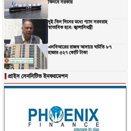
কিনবে সরকার
দুই-তিন দিনের মধ্যে গ্যাস সরবরাহ
স্বাভাবিক হবে: জ্বালানিমন্ত্রী
এনবিআরের রাজস্ব আদায়ে ঘাটতি ৮৭
হাজার ৫২৭ কোটি টাকা
▐
প্রাইস সেনসিটিভ ইনফরমেশন