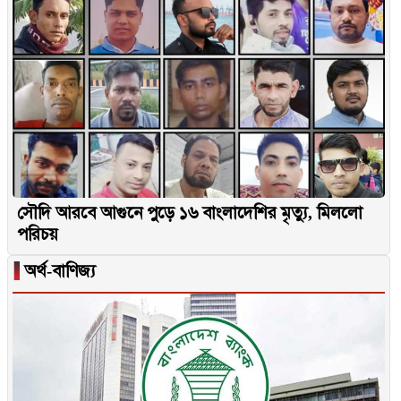
সৌদি আরবে আগুনে পুড়ে ১৬ বাংলাদেশির মৃত্যু, মিললো
পরিচয়
▐
অর্থ-বাণিজ্য