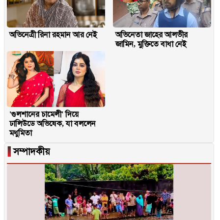
অভিনেত্রী রিনা রহমান আর নেই
অভিনেতা জাহের আলভীর
জামিন, মুক্তিতে বাধা নেই
'গুলশানের চামেলী' দিয়ে
ঢালিউডে অভিষেক, যা বললেন
মধুমিতা
▐
সম্পাদকীয়