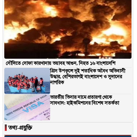
সৌদিতে সোফা কারখানায় ভয়াবহ আগুন, নিহত ১৬ বাংলাদেশি
গ্রিস উপকূলে দুই শতাধিক অবৈধ অভিবাসী
উদ্ধার, বেশিরভাগই বাংলাদেশ ও সুদানের
নাগরিক
ভারতীয় ভিসার নামে প্রতারণা থেকে
সাবধান: হাইকমিশনের বিশেষ সতর্কতা
▐
তথ্য-প্রযুক্তি