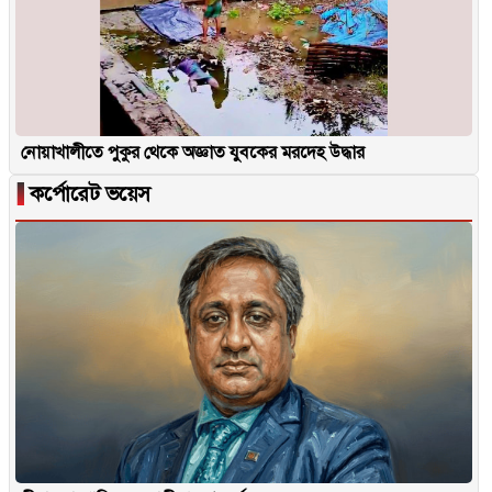
নোয়াখালীতে পুকুর থেকে অজ্ঞাত যুবকের মরদেহ উদ্ধার
▐
কর্পোরেট ভয়েস