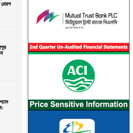
প্রেরণ
াপুর
বে
গ্যাস
ে: