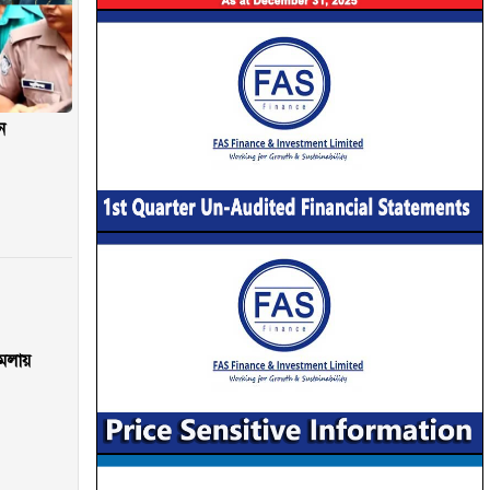
ন
ামলায়