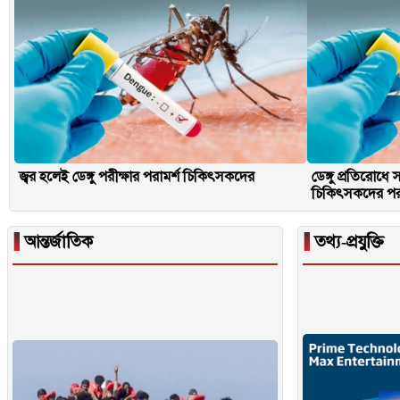
জ্বর হলেই ডেঙ্গু পরীক্ষার পরামর্শ চিকিৎসকদের
ডেঙ্গু প্রতিরোধ
চিকিৎসকদের পরা
▐
আন্তর্জাতিক
▐
তথ্য-প্রযুক্তি