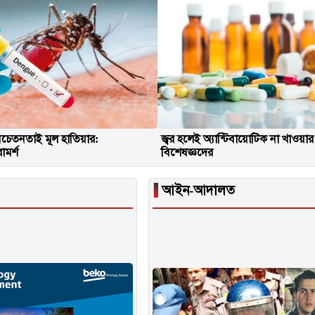
ে সচেতনতাই মূল হাতিয়ার:
জ্বর হলেই অ্যান্টিবায়োটিক না খাওয়ার
মর্শ
বিশেষজ্ঞদের
▐
আইন-আদালত