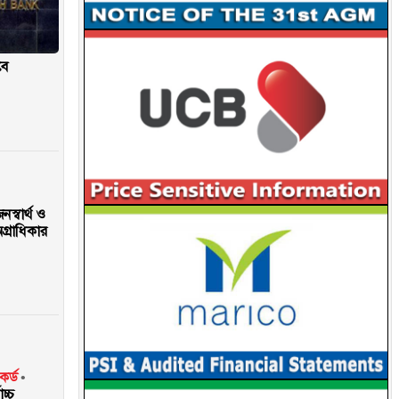
বে
স্বার্থ ও
অগ্রাধিকার
কর্ড
চ্চ