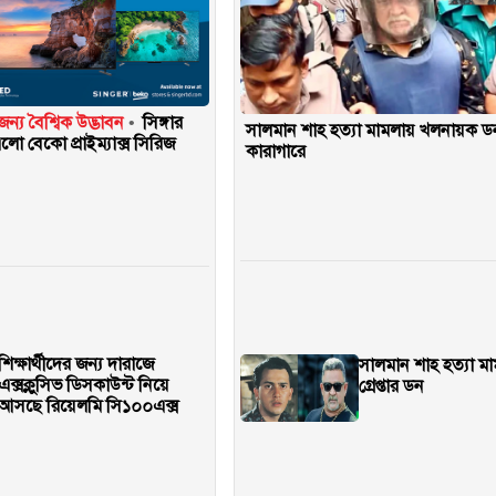
ন্য বৈশ্বিক উদ্ভাবন
সিঙ্গার
সালমান শাহ হত্যা মামলায় খলনায়ক ড
ো বেকো প্রাইম্যাক্স সিরিজ
কারাগারে
শিক্ষার্থীদের জন্য দারাজে
সালমান শাহ হত্যা ম
এক্সক্লুসিভ ডিসকাউন্ট নিয়ে
গ্রেপ্তার ডন
আসছে রিয়েলমি সি১০০এক্স