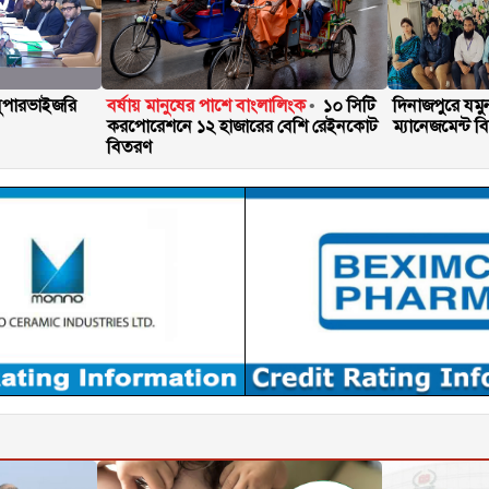
সুপারভাইজরি
বর্ষায় মানুষের পাশে বাংলালিংক
১০ সিটি
দিনাজপুরে যমু
করপোরেশনে ১২ হাজারের বেশি রেইনকোট
ম্যানেজমেন্ট ব
বিতরণ