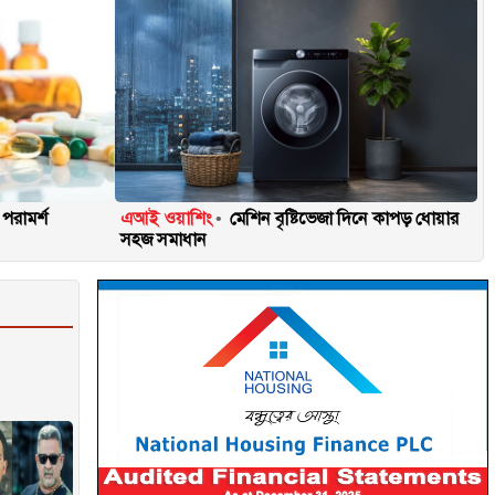
 পরামর্শ
এআই ওয়াশিং
মেশিন বৃষ্টিভেজা দিনে কাপড় ধোয়ার
সহজ সমাধান