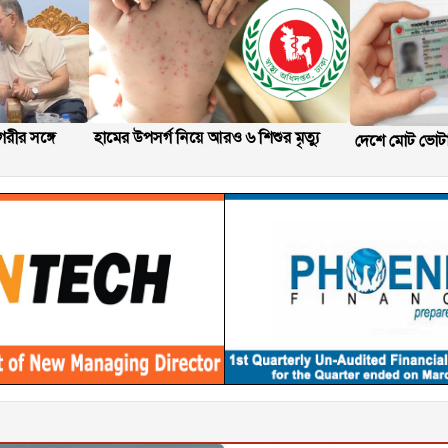
নগরীর সঙ্গে
হামের উপসর্গ নিয়ে আরও ৬ শিশুর মৃত্যু
দেশে মোট ভোট