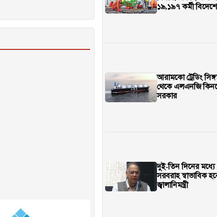
১৯,১৯৭ কর্মী বিদেশে 
আরামকো ট্রেডিং সিঙ্গ
থেকে এলএনজি কিন
সরকার
দুই-তিন দিনের মধ্যে 
সরবরাহ স্বাভাবিক হব
জ্বালানিমন্ত্রী