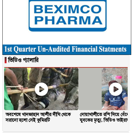
▐
ভিডিও গ্যালারি
অবশেষে খানজাহান আলীর দীঘি থেকে
নোয়াখালীতে রশি দিয়ে বেঁধে 
সরানো হলো সেই কুমিরটি
যুবকের মৃত্যু, ভিডিও ভাইরাল