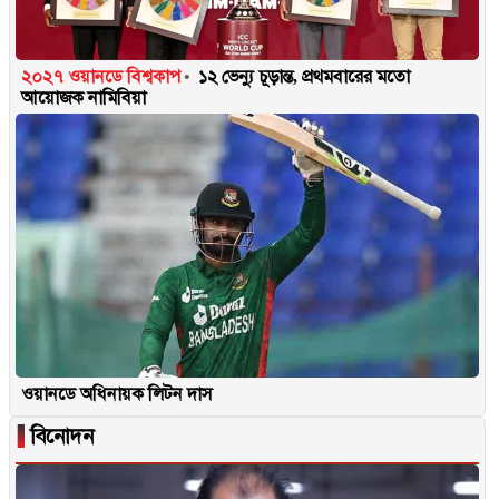
২০২৭ ওয়ানডে বিশ্বকাপ
১২ ভেন্যু চূড়ান্ত, প্রথমবারের মতো
আয়োজক নামিবিয়া
ওয়ানডে অধিনায়ক লিটন দাস
▐
বিনোদন