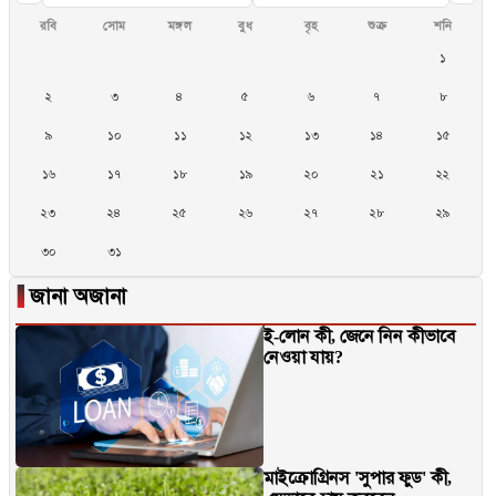
রবি
সোম
মঙ্গল
বুধ
বৃহ
শুক্র
শনি
১
২
৩
৪
৫
৬
৭
৮
৯
১০
১১
১২
১৩
১৪
১৫
১৬
১৭
১৮
১৯
২০
২১
২২
২৩
২৪
২৫
২৬
২৭
২৮
২৯
৩০
৩১
▐
জানা অজানা
ই-লোন কী, জেনে নিন কীভাবে
নেওয়া যায়?
মাইক্রোগ্রিনস 'সুপার ফুড' কী,