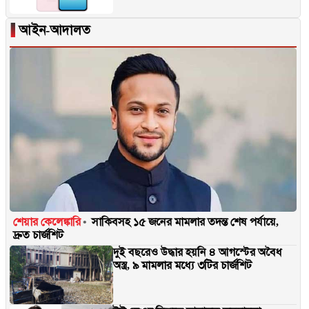
▐
আইন-আদালত
শেয়ার কেলেঙ্কারি
সাকিবসহ ১৫ জনের মামলার তদন্ত শেষ পর্যায়ে,
দ্রুত চার্জশিট
দুই বছরেও উদ্ধার হয়নি ৪ আগস্টের অবৈধ
অস্ত্র, ৯ মামলার মধ্যে ৩টির চার্জশিট