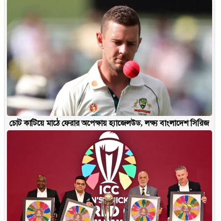
চোট কাটিয়ে মাঠে ফেরার অপেক্ষায় হ্যাজেলউড, লক্ষ্য বাংলাদেশ সিরিজ