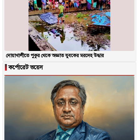
নোয়াখালীতে পুকুর থেকে অজ্ঞাত যুবকের মরদেহ উদ্ধার
▐
কর্পোরেট ভয়েস