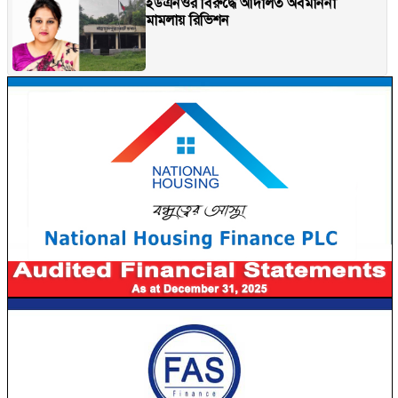
ইউএনওর বিরুদ্ধে আদালত অবমাননা
মামলায় রিভিশন