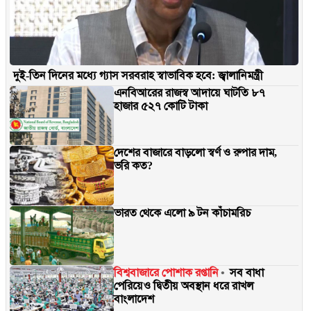
দুই-তিন দিনের মধ্যে গ্যাস সরবরাহ স্বাভাবিক হবে: জ্বালানিমন্ত্রী
এনবিআরের রাজস্ব আদায়ে ঘাটতি ৮৭
হাজার ৫২৭ কোটি টাকা
দেশের বাজারে বাড়লো স্বর্ণ ও রুপার দাম,
ভরি কত?
ভারত থেকে এলো ৯ টন কাঁচামরিচ
বিশ্ববাজারে পোশাক রপ্তানি
সব বাধা
পেরিয়েও দ্বিতীয় অবস্থান ধরে রাখল
বাংলাদেশ