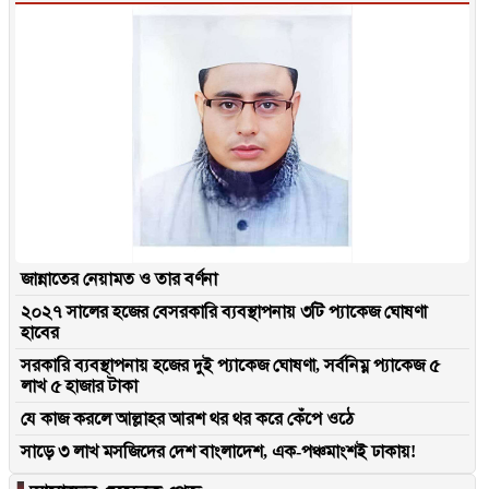
জান্নাতের নেয়ামত ও তার বর্ণনা
২০২৭ সালের হজের বেসরকারি ব্যবস্থাপনায় ৩টি প্যাকেজ ঘোষণা
হাবের
সরকারি ব্যবস্থাপনায় হজের দুই প্যাকেজ ঘোষণা, সর্বনিম্ন প্যাকেজ ৫
লাখ ৫ হাজার টাকা
যে কাজ করলে আল্লাহর আরশ থর থর করে কেঁপে ওঠে
সাড়ে ৩ লাখ মসজিদের দেশ বাংলাদেশ, এক-পঞ্চমাংশই ঢাকায়!