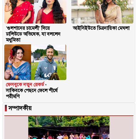
'গুলশানের চামেলী' দিয়ে
আইসিইউতে চিত্রনায়িকা মেঘলা
ঢালিউডে অভিষেক, যা বললেন
মধুমিতা
ফেসবুকে নতুন রেকর্ড
সাকিবকে পেছনে ফেলে শীর্ষে
পরীমণি
▐
সম্পাদকীয়