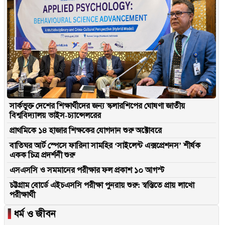
সার্কভুক্ত দেশের শিক্ষার্থীদের জন্য স্কলারশিপের ঘোষণা জাতীয়
বিশ্ববিদ্যালয় ভাইস-চ্যান্সেলরের
প্রাথমিকে ১৪ হাজার শিক্ষকের যোগদান শুরু অক্টোবরে
বাতিঘর আর্ট স্পেসে ফারিনা সামহির ‘সাইলেন্ট এক্সপ্রেশনস’ শীর্ষক
একক চিত্র প্রদর্শনী শুরু
এসএসসি ও সমমানের পরীক্ষার ফল প্রকাশ ১০ আগস্ট
চট্টগ্রাম বোর্ডে এইচএসসি পরীক্ষা পুনরায় শুরু: স্বস্তিতে প্রায় লাখো
পরীক্ষার্থী
▐
ধর্ম ও জীবন