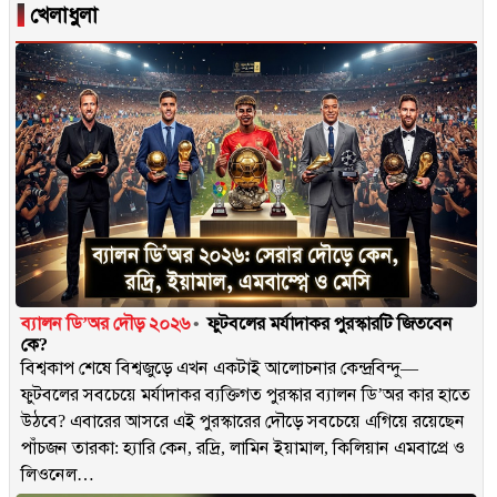
▐
খেলাধুলা
ব্যালন ডি’অর দৌড় ২০২৬
ফুটবলের মর্যাদাকর পুরস্কারটি জিতবেন
কে?
বিশ্বকাপ শেষে বিশ্বজুড়ে এখন একটাই আলোচনার কেন্দ্রবিন্দু—
ফুটবলের সবচেয়ে মর্যাদাকর ব্যক্তিগত পুরস্কার ব্যালন ডি’অর কার হাতে
উঠবে? এবারের আসরে এই পুরস্কারের দৌড়ে সবচেয়ে এগিয়ে রয়েছেন
পাঁচজন তারকা: হ্যারি কেন, রদ্রি, লামিন ইয়ামাল, কিলিয়ান এমবাপ্রে ও
লিওনেল…