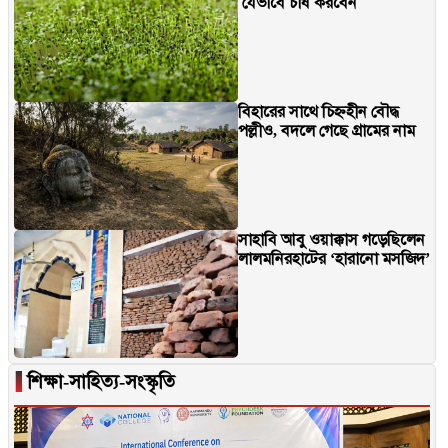
যেভাবে চাষ করবেন
বিহারের সাথে চিহ্নহীন বৌদ্ধ
পল্লীও, বদলে গেছে গ্রামের নাম
সাহাবি আবু ওয়াক্কাস গড়েছিলেন
লালমনিরহাটের ‘হারানো মসজিদ’
▐
শিক্ষা-সাহিত্য-সংস্কৃতি